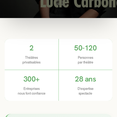
2
50-120
Théâtres
Personnes
privatisables
par théâtre
300+
28 ans
Entreprises
D'expertise
nous font confiance
spectacle